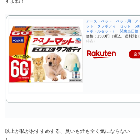
すよね！
アース・ペット ペット用 ア
ット タフボディ セット 60
＋ボトルセット） 関東当日便
価格：1580円（税込、送料別)
(
時点)
楽
以上が私がおすすめする、臭いも煙も全く気にならない
し、