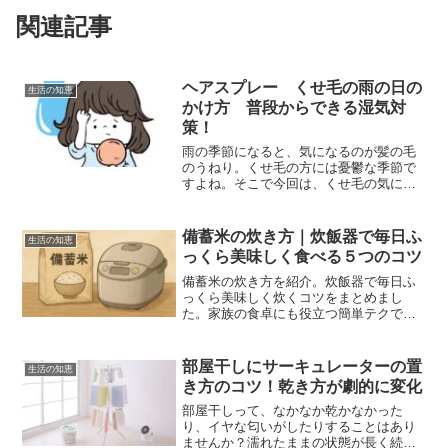
関連記事
ヘアスプレー くせ毛の雨の日の
生活の知恵
かけ方 普段からできる湿気対
策！
雨の季節になると、気になるのが髪の毛
のうねり。くせ毛の方には憂鬱な季節で
すよね。そこで今回は、くせ毛の気にな
る方におすすめの雨の日のヘアスプレー
のかけ方や、普段からできる湿気対策な
どをご紹介します。くせ毛さんにもおす
備蓄米の炊き方｜炊飯器で毎日ふ
生活の知恵
すめしたいタングルティー...
っくら美味しく食べる５つのコツ
備蓄米の炊き方を紹介。炊飯器で毎日ふ
っくら美味しく炊くコツをまとめまし
た。家族の食卓にも役立つ簡単テクで
す。
部屋干しにサーキュレーターの置
生活の知恵
き方のコツ！乾き方が劇的に変化
部屋干しって、なかなか乾かなかった
り、イヤな匂いがしたりすることはあり
ませんか？濡れたままの状態が長く続く