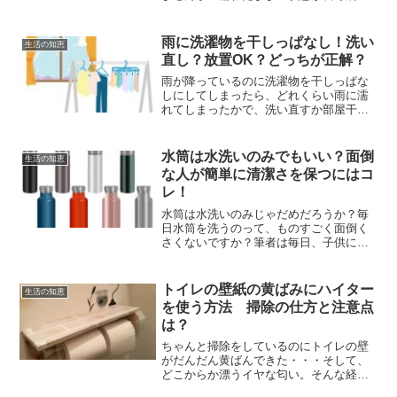
とどうしても雑菌が繁殖してイヤな匂い
の原因となってしまいます。こんな時に
は、サーキュレーターを置いてみましょ
雨に洗濯物を干しっぱなし！洗い
生活の知恵
う！乾き方が劇的に変化しま...
直し？放置OK？どっちが正解？
雨が降っているのに洗濯物を干しっぱな
しにしてしまったら、どれくらい雨に濡
れてしまったかで、洗い直すか部屋干し
にするか、決めていくのがベストなの
で、濡れ具合がひどいなら洗い直しすべ
き！ついうっかり雨が降っているにも関
水筒は水洗いのみでもいい？面倒
生活の知恵
わらず、洗濯物を干しっぱな...
な人が簡単に清潔さを保つにはコ
レ！
水筒は水洗いのみじゃだめだろうか？毎
日水筒を洗うのって、ものすごく面倒く
さくないですか？筆者は毎日、子供に水
筒を持たせなくてはいけないのですが、
洗い物の中でもダントツで面倒です！ス
ポンジを持ち替えて、手が届かない部分
トイレの壁紙の黄ばみにハイター
生活の知恵
の汚れが落ちているのか、...
を使う方法 掃除の仕方と注意点
は？
ちゃんと掃除をしているのにトイレの壁
がだんだん黄ばんできた・・・そして、
どこからか漂うイヤな匂い。そんな経験
はありませんか？トイレ掃除専用シート