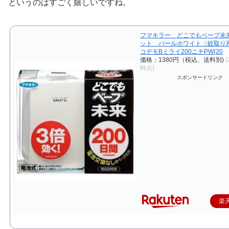
というのはすごく嬉しいですね。
フマキラー どこでもベープ未来
ット パールホワイト〔蚊取り
コデモBミライ200ニチPW(20
価格：1380円（税込、送料別)
(
時点)
スポンサードリンク
楽