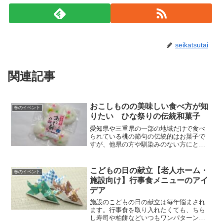
seikatsutai
関連記事
おこしものの美味しい食べ方が知
春のイベント
りたい ひな祭りの伝統和菓子
愛知県や三重県の一部の地域だけで食べ
られている桃の節句の伝統的はお菓子で
すが、他県の方や馴染みのない方にとっ
てはどうやって食べると良いのかわから
ないもの。硬くて、どこまで火を通せば
良いの？一般的な食べ方やアレンジの仕
こどもの日の献立【老人ホーム・
春のイベント
方をご紹介しますね。
施設向け】行事食メニューのアイ
デア
施設のこどもの日の献立は毎年悩まされ
ます。行事食を取り入れたくても、ちら
し寿司や柏餅などいつもワンパターンに