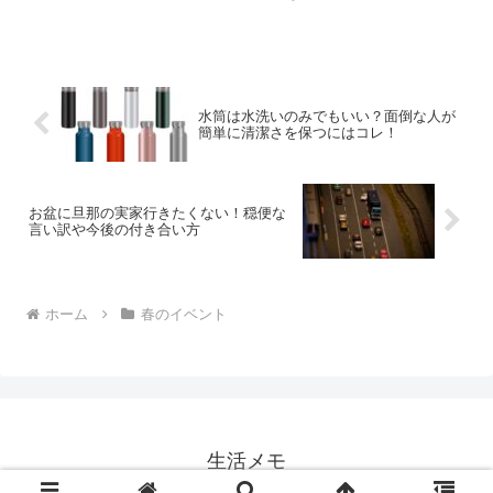
なりがちですよね。そこで老人ホームな
どで使えるこどもの日にちなんだメニュ
ーやアイディアをご紹介しますね。行事
食の参考になるサイトもま...
水筒は水洗いのみでもいい？面倒な人が
簡単に清潔さを保つにはコレ！
お盆に旦那の実家行きたくない！穏便な
言い訳や今後の付き合い方
ホーム
春のイベント
生活メモ
© 2021 生活メモ.