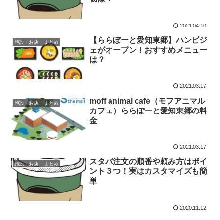
2021.04.10
【ららぽーと愛知東郷】ハンビジ
施設・お店 まとめ
ェがオープン！おすすめメニュー
は？
2021.03.17
moff animal cafe（モフアニマル
施設・お店 まとめ
カフェ）ららぽーと愛知東郷の料
金
2021.03.17
スタバ注文の順番や頼み方はポイ
施設・お店 まとめ
ント３つ！実はカスタマイズも簡
単
2020.11.12